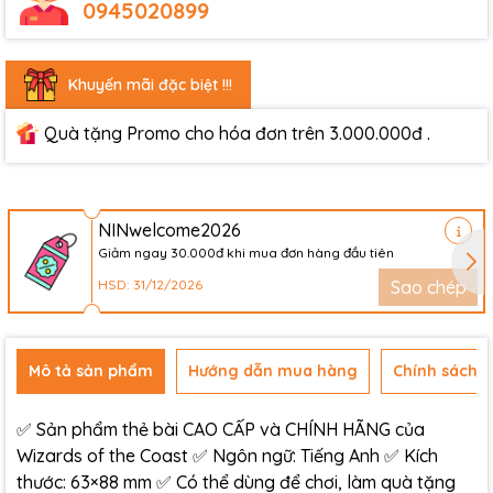
0945020899
Khuyến mãi đặc biệt !!!
Quà tặng Promo cho hóa đơn trên 3.000.000đ .
NINwelcome2026
Giảm ngay 30.000đ khi mua đơn hàng đầu tiên
HSD: 31/12/2026
Sao chép
Mô tả sản phẩm
Hướng dẫn mua hàng
Chính sách đ
✅ Sản phẩm thẻ bài CAO CẤP và CHÍNH HÃNG của
Wizards of the Coast ✅ Ngôn ngữ: Tiếng Anh ✅ Kích
thước: 63×88 mm ✅ Có thể dùng để chơi, làm quà tặng