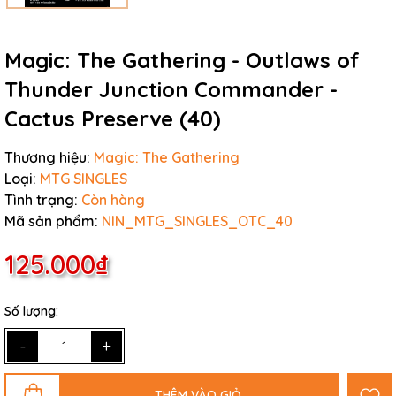
Magic: The Gathering - Outlaws of
Thunder Junction Commander -
Cactus Preserve (40)
Thương hiệu:
Magic: The Gathering
Loại:
MTG SINGLES
Tình trạng:
Còn hàng
Mã sản phẩm:
NIN_MTG_SINGLES_OTC_40
125.000₫
Số lượng:
-
+
THÊM VÀO GIỎ