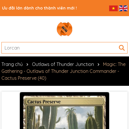
Ưu đãi lớn dành cho thành viên mới !
Trang chủ
Outlaws of Thunder Junction
Magic: The
Gathering - Outlaws of Thunder Junction Commander -
Cactus Preserve (40)