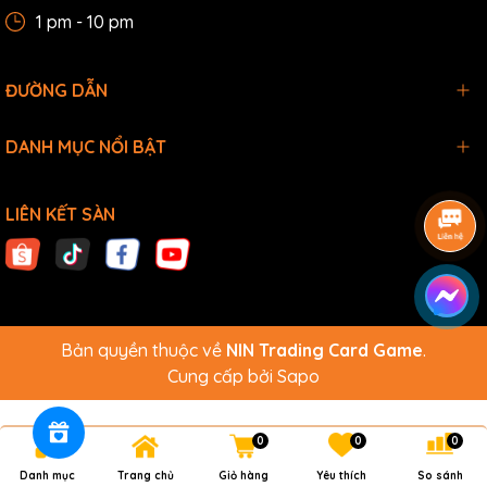
1 pm - 10 pm
ĐƯỜNG DẪN
DANH MỤC NỔI BẬT
LIÊN KẾT SÀN
Bản quyền thuộc về
NIN Trading Card Game
.
Cung cấp bởi
Sapo
0
0
0
Danh mục
Trang chủ
Giỏ hàng
Yêu thích
So sánh