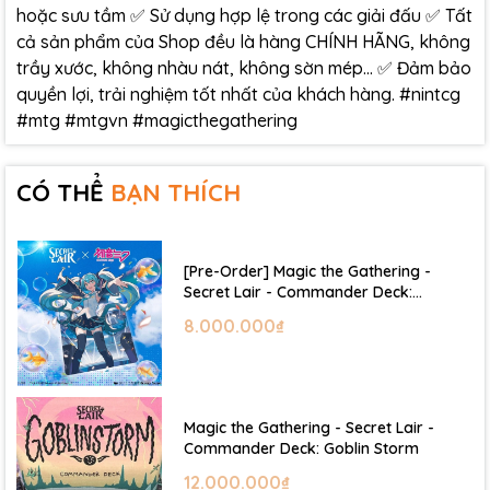
hoặc sưu tầm ✅ Sử dụng hợp lệ trong các giải đấu ✅ Tất
cả sản phẩm của Shop đều là hàng CHÍNH HÃNG, không
trầy xước, không nhàu nát, không sờn mép… ✅ Đảm bảo
quyền lợi, trải nghiệm tốt nhất của khách hàng. #nintcg
#mtg #mtgvn #magicthegathering
CÓ THỂ
BẠN THÍCH
[Pre-Order] Magic the Gathering -
Secret Lair - Commander Deck:
Hatsune Miku
8.000.000₫
Magic the Gathering - Secret Lair -
Commander Deck: Goblin Storm
12.000.000₫