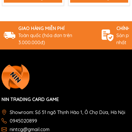
GIAO HÀNG MIỄN PHÍ
CHÍNH
Toàn quốc (hóa đơn trên
Sản ph
3.000.000đ)
nhất
NIN TRADING CARD GAME
Showroom: Số 51 ngõ Thịnh Hào 1, Ô Chợ Dừa, Hà Nội
0945020899
nintcg@gmail.com