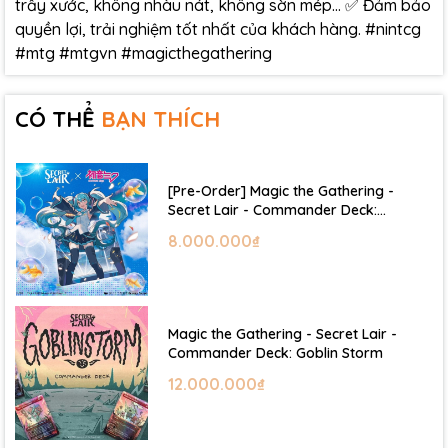
trầy xước, không nhàu nát, không sờn mép… ✅ Đảm bảo
quyền lợi, trải nghiệm tốt nhất của khách hàng. #nintcg
#mtg #mtgvn #magicthegathering
CÓ THỂ
BẠN THÍCH
[Pre-Order] Magic the Gathering -
Secret Lair - Commander Deck:
Hatsune Miku
8.000.000₫
Magic the Gathering - Secret Lair -
Commander Deck: Goblin Storm
12.000.000₫