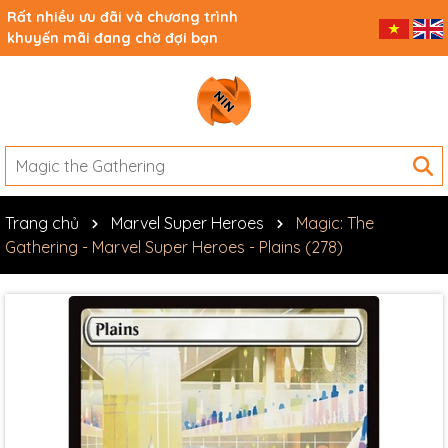
Rất nhiều ưu đãi và chương trình
khuyến mãi đang chờ đợi bạn
Trang chủ
Marvel Super Heroes
Magic: The
Gathering - Marvel Super Heroes - Plains (278)