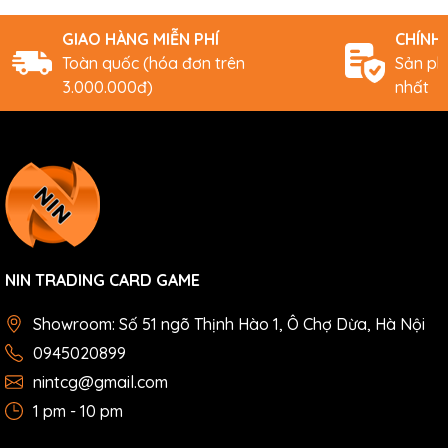
GIAO HÀNG MIỄN PHÍ
CHÍNH
Toàn quốc (hóa đơn trên
Sản ph
3.000.000đ)
nhất
NIN TRADING CARD GAME
Showroom: Số 51 ngõ Thịnh Hào 1, Ô Chợ Dừa, Hà Nội
0945020899
nintcg@gmail.com
1 pm - 10 pm