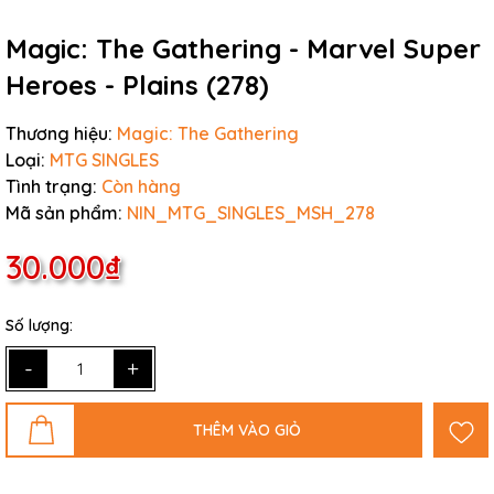
Magic: The Gathering - Marvel Super
Heroes - Plains (278)
Thương hiệu:
Magic: The Gathering
Loại:
MTG SINGLES
Tình trạng:
Còn hàng
Mã sản phẩm:
NIN_MTG_SINGLES_MSH_278
30.000₫
Số lượng:
-
+
THÊM VÀO GIỎ