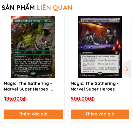
SẢN PHẨM
LIÊN QUAN
Magic: The Gathering -
Magic: The Gathering -
Marvel Super Heroes -
Marvel Super Heroes
Earth's Mightiest Heroes
Commander - Black Market
195.000₫
900.000₫
(349)
Connections (346)
Thêm vào giỏ
Thêm vào giỏ