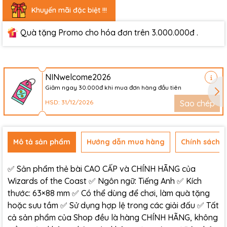
Khuyến mãi đặc biệt !!!
Quà tặng Promo cho hóa đơn trên 3.000.000đ .
NINwelcome2026
Giảm ngay 30.000đ khi mua đơn hàng đầu tiên
HSD: 31/12/2026
Sao chép
Mô tả sản phẩm
Hướng dẫn mua hàng
Chính sách đ
✅ Sản phẩm thẻ bài CAO CẤP và CHÍNH HÃNG của
Wizards of the Coast ✅ Ngôn ngữ: Tiếng Anh ✅ Kích
thước: 63×88 mm ✅ Có thể dùng để chơi, làm quà tặng
hoặc sưu tầm ✅ Sử dụng hợp lệ trong các giải đấu ✅ Tất
cả sản phẩm của Shop đều là hàng CHÍNH HÃNG, không