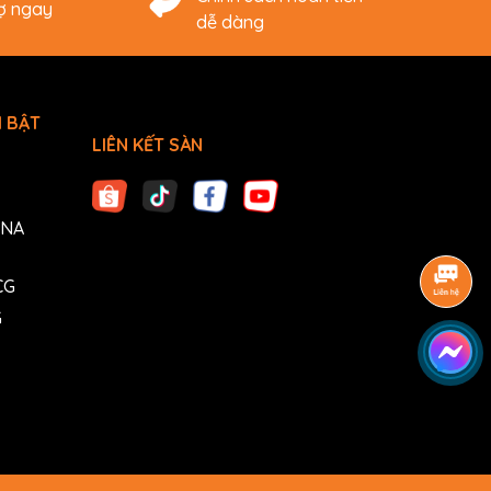
rợ ngay
dễ dàng
 BẬT
LIÊN KẾT SÀN
ANA
CG
G