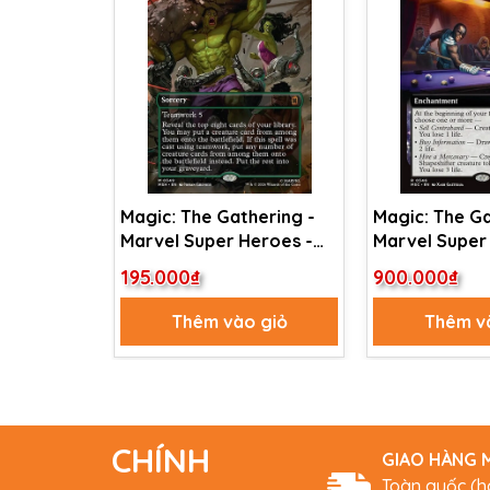
Magic: The Gathering -
Magic: The Ga
Marvel Super Heroes -
Marvel Super
Earth's Mightiest Heroes
Commander -
195.000₫
900.000₫
(349)
Market Conne
(346)
Thêm vào giỏ
Thêm v
CHÍNH
GIAO HÀNG M
Toàn quốc (