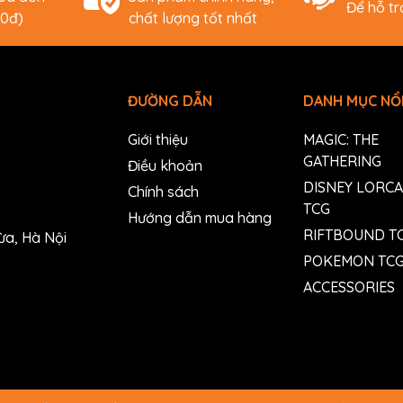
Để hỗ t
00đ)
chất lượng tốt nhất
ĐƯỜNG DẪN
DANH MỤC NỔI
Giới thiệu
MAGIC: THE
GATHERING
Điều khoản
DISNEY LORC
Chính sách
TCG
Hướng dẫn mua hàng
RIFTBOUND T
ừa, Hà Nội
POKEMON TC
ACCESSORIES