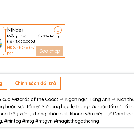
NINdeli
Miễn phí vận chuyển đơn hàng
trên 3.000.000đ
HSD: Không thời
Sao chép
hạn
g
Chính sách đổi trả
ủa Wizards of the Coast ✅ Ngôn ngữ: Tiếng Anh ✅ Kích thư
g hoặc sưu tầm ✅ Sử dụng hợp lệ trong các giải đấu ✅ Tất 
ông trầy xước, không nhàu nát, không sờn mép… ✅ Đảm bảo
àng. #nintcg #mtg #mtgvn #magicthegathering