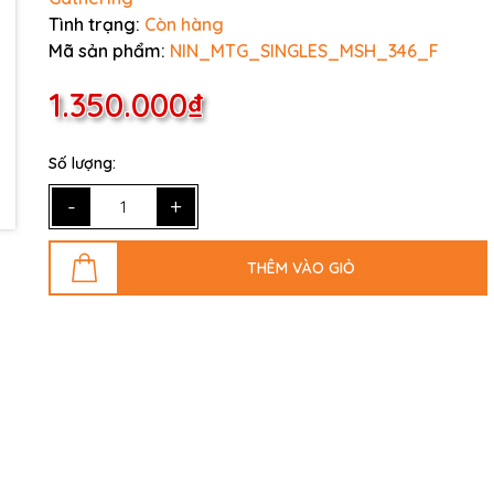
Tình trạng:
Còn hàng
Mã sản phẩm:
NIN_MTG_SINGLES_MSH_346_F
1.350.000₫
Số lượng:
-
+
THÊM VÀO GIỎ