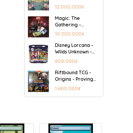
Lair - Commander
12.000.000₫
Deck: Goblin Storm
Magic: The
Gathering -
Mystery Booster 2
10.500.000₫
- Festival in a Box
(Las Vegas 2026)
Disney Lorcana -
Wilds Unknown -
Starter Set
600.000₫
Riftbound TCG -
Origins - Proving
Grounds Box Set
1.600.000₫