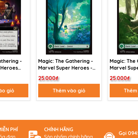
thering -
Magic: The Gathering -
Magic: The 
 Heroes
Marvel Super Heroes -
Marvel Supe
 Black
Forest (286)
Forest (285
25.000₫
25.000₫
ctions
ào giỏ
Thêm vào giỏ
Thêm 
IỄN PHÍ
CHÍNH HÃNG
Gọi 09
hóa đơn
Sản phẩm chính hãng,