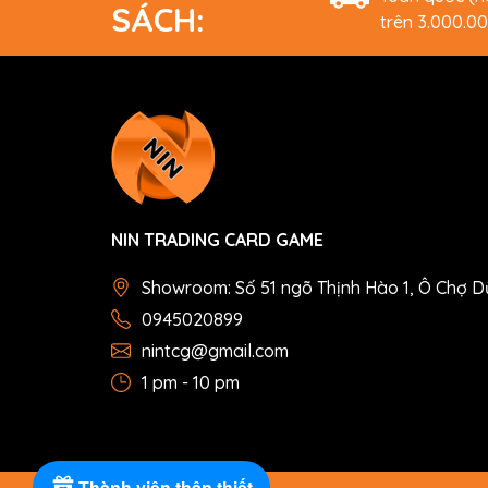
SÁCH:
trên 3.000.0
NIN TRADING CARD GAME
Showroom: Số 51 ngõ Thịnh Hào 1, Ô Chợ D
0945020899
nintcg@gmail.com
1 pm - 10 pm
Thành viên thân thiết