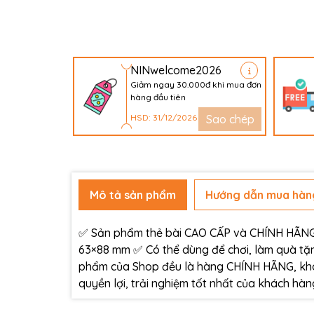
NINwelcome2026
Giảm ngay 30.000đ khi mua đơn
hàng đầu tiên
HSD: 31/12/2026
Sao chép
Mô tả sản phẩm
Hướng dẫn mua hàn
✅ Sản phẩm thẻ bài CAO CẤP và CHÍNH HÃNG c
63×88 mm ✅ Có thể dùng để chơi, làm quà tặn
phẩm của Shop đều là hàng CHÍNH HÃNG, kh
quyền lợi, trải nghiệm tốt nhất của khách h