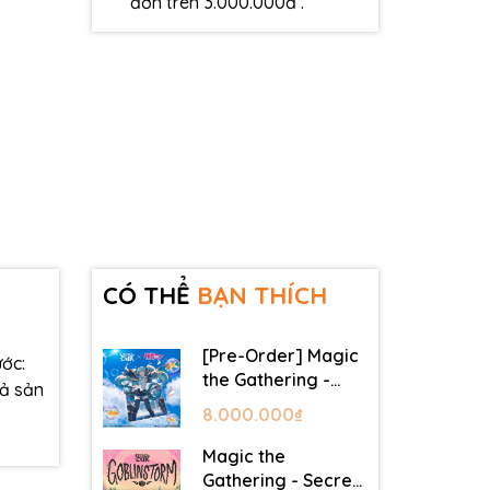
đơn trên 3.000.000đ .
CÓ THỂ
BẠN THÍCH
[Pre-Order] Magic
ớc:
the Gathering -
cả sản
Secret Lair -
8.000.000₫
Commander Deck:
Hatsune Miku
Magic the
Gathering - Secret