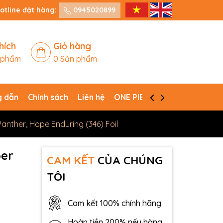
otline đặt hàng:
0945020899
hích
Giỏ hàng
 phẩm
0
Sản phẩm
 dẫn
Chính sách
Liên hệ
ONE PIECE CARD GAME
Panther, Hope Enduring (346) Foil
per
CAM KẾT
CỦA CHÚNG
TÔI
Cam kết 100% chính hãng
Hoàn tiền 200% nếu hàng