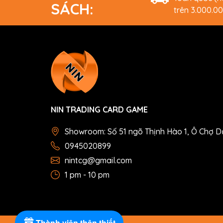
SÁCH:
trên 3.000.0
NIN TRADING CARD GAME
Showroom: Số 51 ngõ Thịnh Hào 1, Ô Chợ D
0945020899
nintcg@gmail.com
1 pm - 10 pm
Thành viên thân thiết