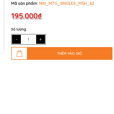
Mã sản phẩm:
NIN_MTG_SINGLES_MSH_62
195.000₫
Số lượng:
-
+
THÊM VÀO GIỎ