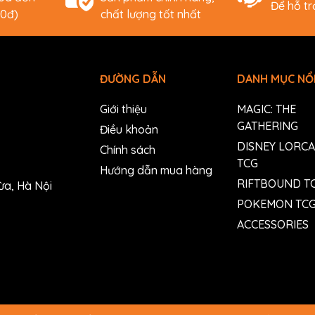
Để hỗ t
00đ)
chất lượng tốt nhất
ĐƯỜNG DẪN
DANH MỤC NỔI
Giới thiệu
MAGIC: THE
GATHERING
Điều khoản
DISNEY LORC
Chính sách
TCG
Hướng dẫn mua hàng
RIFTBOUND T
ừa, Hà Nội
POKEMON TC
ACCESSORIES