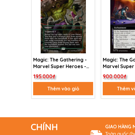
Magic: The Gathering -
Magic: The Ga
Marvel Super Heroes -
Marvel Super
Earth's Mightiest Heroes
Commander -
195.000₫
900.000₫
(349)
Market Conne
(346)
Thêm vào giỏ
Thêm v
CHÍNH
GIAO HÀNG M
Toàn quốc (