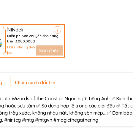
NINdeli
Miễn phí vận chuyển đơn hàng
trên 3.000.000đ
HSD: Không thời
Sao chép
hạn
g
Chính sách đổi trả
ủa Wizards of the Coast ✅ Ngôn ngữ: Tiếng Anh ✅ Kích thư
g hoặc sưu tầm ✅ Sử dụng hợp lệ trong các giải đấu ✅ Tất 
ông trầy xước, không nhàu nát, không sờn mép… ✅ Đảm bảo
àng. #nintcg #mtg #mtgvn #magicthegathering