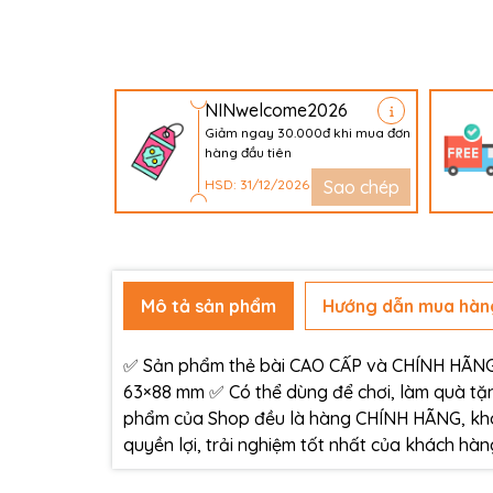
NINwelcome2026
Giảm ngay 30.000đ khi mua đơn
hàng đầu tiên
HSD: 31/12/2026
Sao chép
Mô tả sản phẩm
Hướng dẫn mua hàn
✅ Sản phẩm thẻ bài CAO CẤP và CHÍNH HÃNG c
63×88 mm ✅ Có thể dùng để chơi, làm quà tặn
phẩm của Shop đều là hàng CHÍNH HÃNG, kh
quyền lợi, trải nghiệm tốt nhất của khách h