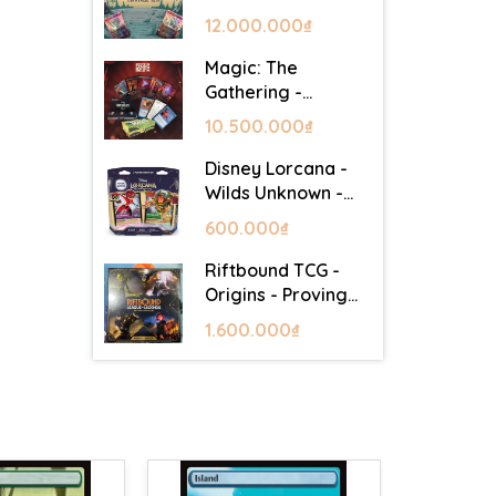
Lair - Commander
12.000.000₫
Deck: Goblin Storm
Magic: The
Gathering -
Mystery Booster 2
10.500.000₫
- Festival in a Box
(Las Vegas 2026)
Disney Lorcana -
Wilds Unknown -
Starter Set
600.000₫
Riftbound TCG -
Origins - Proving
Grounds Box Set
1.600.000₫