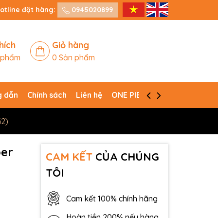
otline đặt hàng:
0945020899
hích
Giỏ hàng
 phẩm
0
Sản phẩm
 dẫn
Chính sách
Liên hệ
ONE PIECE CARD GAME
62)
per
CAM KẾT
CỦA CHÚNG
TÔI
Cam kết 100% chính hãng
Hoàn tiền 200% nếu hàng