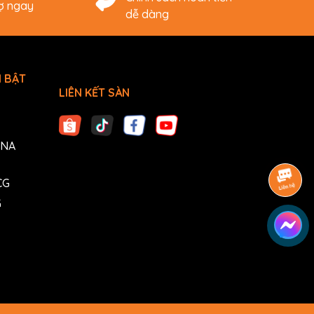
rợ ngay
dễ dàng
 BẬT
LIÊN KẾT SÀN
ANA
CG
G