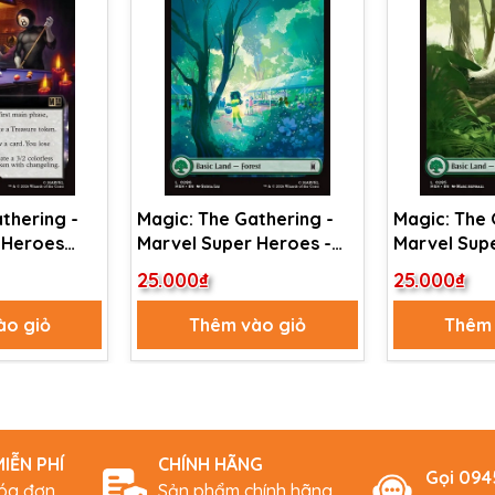
thering -
Magic: The Gathering -
Magic: The 
 Heroes
Marvel Super Heroes -
Marvel Supe
 Black
Forest (286)
Forest (285
25.000₫
25.000₫
ctions
ào giỏ
Thêm vào giỏ
Thêm 
IỄN PHÍ
CHÍNH HÃNG
Gọi 09
hóa đơn
Sản phẩm chính hãng,