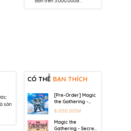
đơn trên 3.000.000đ .
CÓ THỂ
BẠN THÍCH
[Pre-Order] Magic
ớc:
the Gathering -
cả sản
Secret Lair -
8.000.000₫
Commander Deck:
Hatsune Miku
Magic the
Gathering - Secret