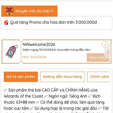
Khuyến mãi đặc biệt !!!
Quà tặng Promo cho hóa đơn trên 3.000.000đ .
NINwelcome2026
Giảm ngay 30.000đ khi mua đơn hàng đầu tiên
HSD: 31/12/2026
Sao chép
Mô tả sản phẩm
Hướng dẫn mua hàng
Chính sách đ
✅ Sản phẩm thẻ bài CAO CẤP và CHÍNH HÃNG của
Wizards of the Coast ✅ Ngôn ngữ: Tiếng Anh ✅ Kích
thước: 63×88 mm ✅ Có thể dùng để chơi, làm quà tặng
hoặc sưu tầm ✅ Sử dụng hợp lệ trong các giải đấu ✅ Tất