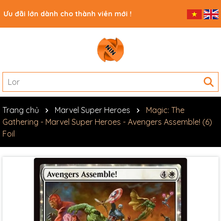
Ưu đãi lớn dành cho thành viên mới !
Trang chủ
Marvel Super Heroes
Magic: The
Gathering - Marvel Super Heroes - Avengers Assemble! (6)
Foil