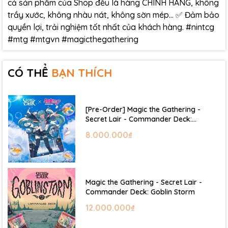
cả sản phẩm của Shop đều là hàng CHÍNH HÃNG, không
trầy xước, không nhàu nát, không sờn mép… ✅ Đảm bảo
quyền lợi, trải nghiệm tốt nhất của khách hàng. #nintcg
#mtg #mtgvn #magicthegathering
CÓ THỂ
BẠN THÍCH
[Pre-Order] Magic the Gathering -
Secret Lair - Commander Deck:
Hatsune Miku
8.000.000₫
Magic the Gathering - Secret Lair -
Commander Deck: Goblin Storm
12.000.000₫