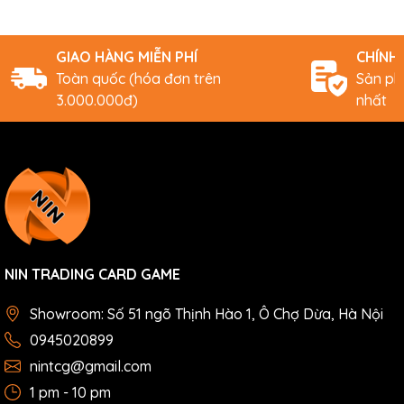
GIAO HÀNG MIỄN PHÍ
CHÍNH
Toàn quốc (hóa đơn trên
Sản ph
3.000.000đ)
nhất
NIN TRADING CARD GAME
Showroom: Số 51 ngõ Thịnh Hào 1, Ô Chợ Dừa, Hà Nội
0945020899
nintcg@gmail.com
1 pm - 10 pm