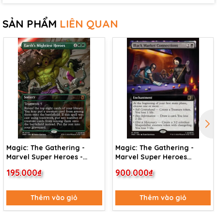
SẢN PHẨM
LIÊN QUAN
Magic: The Gathering -
Magic: The Gathering -
Marvel Super Heroes -
Marvel Super Heroes
Earth's Mightiest Heroes
Commander - Black Market
195.000₫
900.000₫
(349)
Connections (346)
Thêm vào giỏ
Thêm vào giỏ