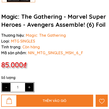
Magic: The Gathering - Marvel Super
Heroes - Avengers Assemble! (6) Foil
Thương hiệu:
Magic: The Gathering
Loại:
MTG SINGLES
Tình trạng:
Còn hàng
Mã sản phẩm:
NIN_MTG_SINGLES_MSH_6_F
85.000₫
Số lượng:
-
+
THÊM VÀO GIỎ