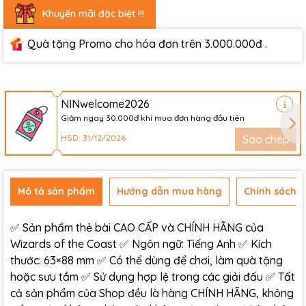
Khuyến mãi đặc biệt !!!
Quà tặng Promo cho hóa đơn trên 3.000.000đ .
NINwelcome2026
Giảm ngay 30.000đ khi mua đơn hàng đầu tiên
HSD: 31/12/2026
Sao chép
Mô tả sản phẩm
Hướng dẫn mua hàng
Chính sách đ
✅ Sản phẩm thẻ bài CAO CẤP và CHÍNH HÃNG của
Wizards of the Coast ✅ Ngôn ngữ: Tiếng Anh ✅ Kích
thước: 63×88 mm ✅ Có thể dùng để chơi, làm quà tặng
hoặc sưu tầm ✅ Sử dụng hợp lệ trong các giải đấu ✅ Tất
cả sản phẩm của Shop đều là hàng CHÍNH HÃNG, không