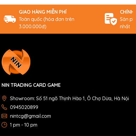
GIAO HÀNG MIỄN PHÍ
CHÍNH
Toàn quốc (hóa đơn trên
Sản ph
3.000.000đ)
nhất
NIN TRADING CARD GAME
Showroom: Số 51 ngõ Thịnh Hào 1, Ô Chợ Dừa, Hà Nội
0945020899
nintcg@gmail.com
1 pm - 10 pm