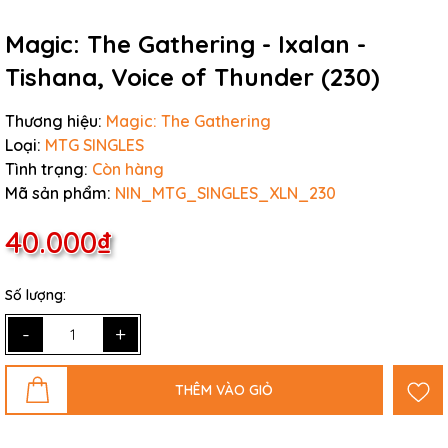
Magic: The Gathering - Ixalan -
Tishana, Voice of Thunder (230)
Thương hiệu:
Magic: The Gathering
Loại:
MTG SINGLES
Tình trạng:
Còn hàng
Mã sản phẩm:
NIN_MTG_SINGLES_XLN_230
40.000₫
Số lượng:
-
+
THÊM VÀO GIỎ