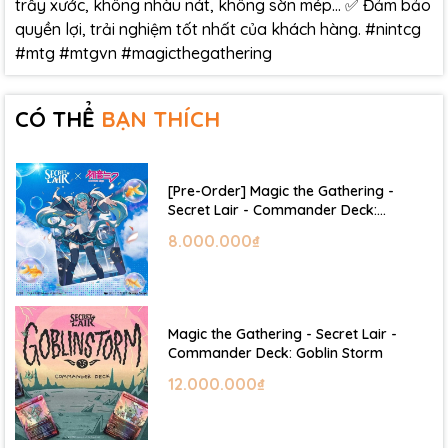
trầy xước, không nhàu nát, không sờn mép… ✅ Đảm bảo
quyền lợi, trải nghiệm tốt nhất của khách hàng. #nintcg
#mtg #mtgvn #magicthegathering
CÓ THỂ
BẠN THÍCH
[Pre-Order] Magic the Gathering -
Secret Lair - Commander Deck:
Hatsune Miku
8.000.000₫
Magic the Gathering - Secret Lair -
Commander Deck: Goblin Storm
12.000.000₫