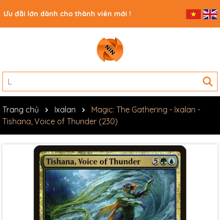
Ưu đãi lớn dành cho thành viên mới !
Trang chủ
Ixalan
Magic: The Gathering - Ixalan -
Tishana, Voice of Thunder (230)