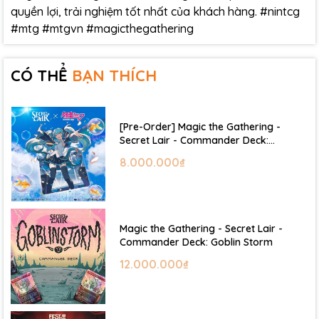
quyền lợi, trải nghiệm tốt nhất của khách hàng. #nintcg
#mtg #mtgvn #magicthegathering
CÓ THỂ
BẠN THÍCH
[Pre-Order] Magic the Gathering -
Secret Lair - Commander Deck:
Hatsune Miku
8.000.000₫
Magic the Gathering - Secret Lair -
Commander Deck: Goblin Storm
12.000.000₫