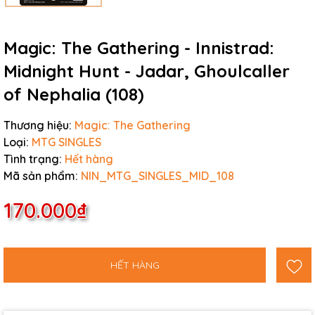
Magic: The Gathering - Innistrad:
Midnight Hunt - Jadar, Ghoulcaller
of Nephalia (108)
Thương hiệu:
Magic: The Gathering
Loại:
MTG SINGLES
Tình trạng:
Hết hàng
Mã sản phẩm:
NIN_MTG_SINGLES_MID_108
170.000₫
HẾT HÀNG