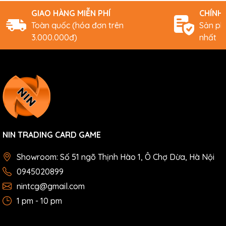
GIAO HÀNG MIỄN PHÍ
CHÍNH
Toàn quốc (hóa đơn trên
Sản ph
3.000.000đ)
nhất
NIN TRADING CARD GAME
Showroom: Số 51 ngõ Thịnh Hào 1, Ô Chợ Dừa, Hà Nội
0945020899
nintcg@gmail.com
1 pm - 10 pm