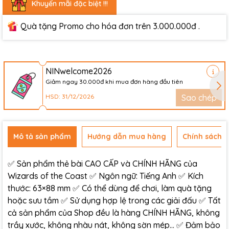
Khuyến mãi đặc biệt !!!
Quà tặng Promo cho hóa đơn trên 3.000.000đ .
NINwelcome2026
Giảm ngay 30.000đ khi mua đơn hàng đầu tiên
HSD: 31/12/2026
Sao chép
Mô tả sản phẩm
Hướng dẫn mua hàng
Chính sách đ
✅ Sản phẩm thẻ bài CAO CẤP và CHÍNH HÃNG của
Wizards of the Coast ✅ Ngôn ngữ: Tiếng Anh ✅ Kích
thước: 63×88 mm ✅ Có thể dùng để chơi, làm quà tặng
hoặc sưu tầm ✅ Sử dụng hợp lệ trong các giải đấu ✅ Tất
cả sản phẩm của Shop đều là hàng CHÍNH HÃNG, không
trầy xước, không nhàu nát, không sờn mép… ✅ Đảm bảo