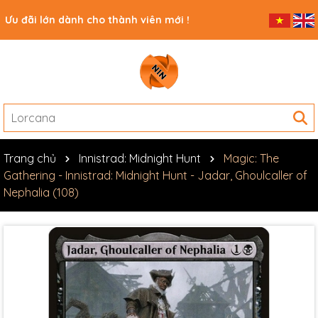
Ưu đãi lớn dành cho thành viên mới !
Trang chủ
Innistrad: Midnight Hunt
Magic: The
Gathering - Innistrad: Midnight Hunt - Jadar, Ghoulcaller of
Nephalia (108)