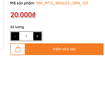
Mã sản phẩm:
NIN_MTG_SINGLES_GRN_125
20.000₫
Số lượng:
-
+
THÊM VÀO GIỎ