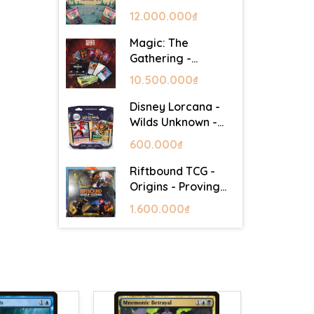
Lair - Commander
12.000.000₫
Deck: Goblin Storm
Magic: The
Gathering -
Mystery Booster 2
10.500.000₫
- Festival in a Box
(Las Vegas 2026)
Disney Lorcana -
Wilds Unknown -
Starter Set
600.000₫
Riftbound TCG -
Origins - Proving
Grounds Box Set
1.600.000₫