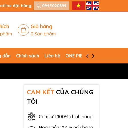
otline đặt hàng:
0945020899
hích
Giỏ hàng
 phẩm
0
Sản phẩm
 dẫn
Chính sách
Liên hệ
ONE PIECE CARD GAME
CAM KẾT
CỦA CHÚNG
TÔI
Cam kết 100% chính hãng
Hoàn tiền 200% nếu hàng