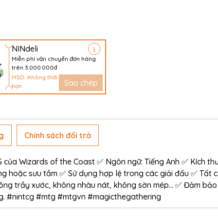
NINdeli
Miễn phí vận chuyển đơn hàng
trên 3.000.000đ
HSD: Không thời
Sao chép
hạn
g
Chính sách đổi trả
ủa Wizards of the Coast ✅ Ngôn ngữ: Tiếng Anh ✅ Kích thư
g hoặc sưu tầm ✅ Sử dụng hợp lệ trong các giải đấu ✅ Tất 
ông trầy xước, không nhàu nát, không sờn mép… ✅ Đảm bảo
àng. #nintcg #mtg #mtgvn #magicthegathering