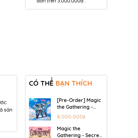
đơn trên 3.000.000đ .
CÓ THỂ
BẠN THÍCH
[Pre-Order] Magic
ớc:
the Gathering -
cả sản
Secret Lair -
8.000.000₫
Commander Deck:
Hatsune Miku
Magic the
Gathering - Secret