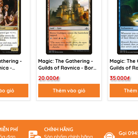
thering -
Magic: The Gathering -
Magic: The 
nica -
Guilds of Ravnica - Boros
Guilds of Ra
ordant
Guildgate (243)
Drowned Se
20.000₫
35.000₫
ào giỏ
Thêm vào giỏ
Thêm 
IỄN PHÍ
CHÍNH HÃNG
Gọi 09
hóa đơn
Sản phẩm chính hãng,