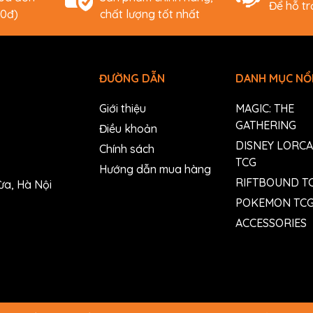
Để hỗ t
00đ)
chất lượng tốt nhất
ĐƯỜNG DẪN
DANH MỤC NỔI
Giới thiệu
MAGIC: THE
GATHERING
Điều khoản
DISNEY LORC
Chính sách
TCG
Hướng dẫn mua hàng
RIFTBOUND T
ừa, Hà Nội
POKEMON TC
ACCESSORIES