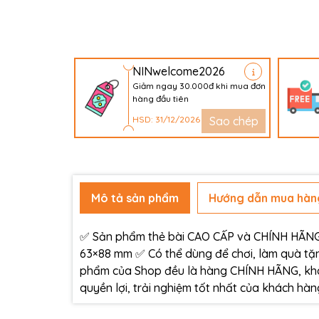
NINwelcome2026
Giảm ngay 30.000đ khi mua đơn
hàng đầu tiên
HSD: 31/12/2026
Sao chép
Mô tả sản phẩm
Hướng dẫn mua hàn
✅ Sản phẩm thẻ bài CAO CẤP và CHÍNH HÃNG c
63×88 mm ✅ Có thể dùng để chơi, làm quà tặn
phẩm của Shop đều là hàng CHÍNH HÃNG, kh
quyền lợi, trải nghiệm tốt nhất của khách h