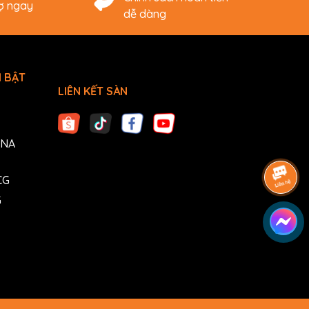
rợ ngay
dễ dàng
 BẬT
LIÊN KẾT SÀN
ANA
CG
G