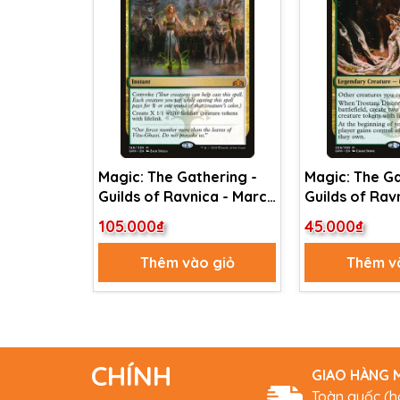
Magic: The Gathering -
Magic: The Ga
Guilds of Ravnica - March
Guilds of Rav
of the Multitudes (188)
Trostani Disc
105.000₫
45.000₫
(208)
Thêm vào giỏ
Thêm v
CHÍNH
GIAO HÀNG M
Toàn quốc (