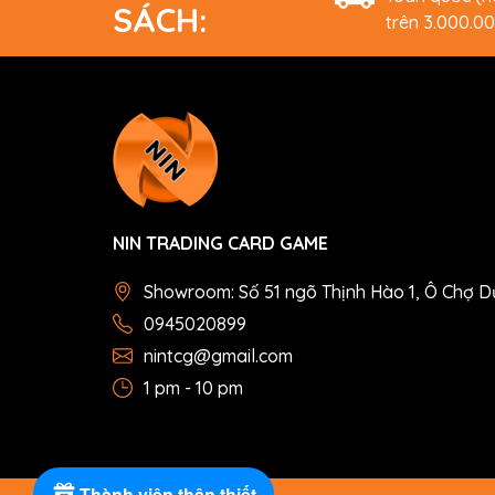
SÁCH:
trên 3.000.0
NIN TRADING CARD GAME
Showroom: Số 51 ngõ Thịnh Hào 1, Ô Chợ D
0945020899
nintcg@gmail.com
1 pm - 10 pm
Thành viên thân thiết