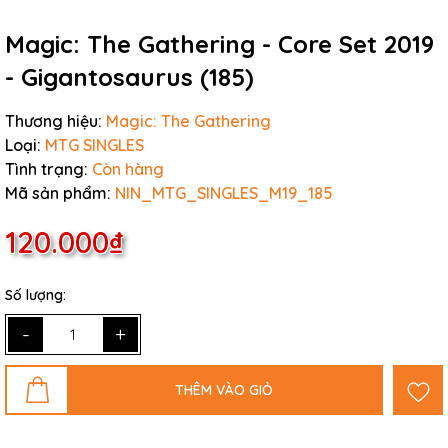
Magic: The Gathering - Core Set 2019
- Gigantosaurus (185)
Thương hiệu:
Magic: The Gathering
Loại:
MTG SINGLES
Tình trạng:
Còn hàng
Mã sản phẩm:
NIN_MTG_SINGLES_M19_185
120.000₫
Số lượng:
-
+
THÊM VÀO GIỎ