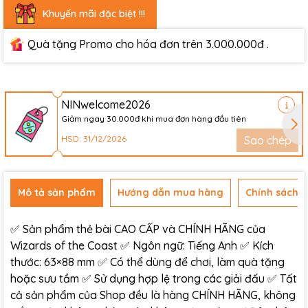
Khuyến mãi đặc biệt !!!
Quà tặng Promo cho hóa đơn trên 3.000.000đ .
NINwelcome2026
Giảm ngay 30.000đ khi mua đơn hàng đầu tiên
HSD: 31/12/2026
Sao chép
Mô tả sản phẩm
Hướng dẫn mua hàng
Chính sách đ
✅ Sản phẩm thẻ bài CAO CẤP và CHÍNH HÃNG của
Wizards of the Coast ✅ Ngôn ngữ: Tiếng Anh ✅ Kích
thước: 63×88 mm ✅ Có thể dùng để chơi, làm quà tặng
hoặc sưu tầm ✅ Sử dụng hợp lệ trong các giải đấu ✅ Tất
cả sản phẩm của Shop đều là hàng CHÍNH HÃNG, không