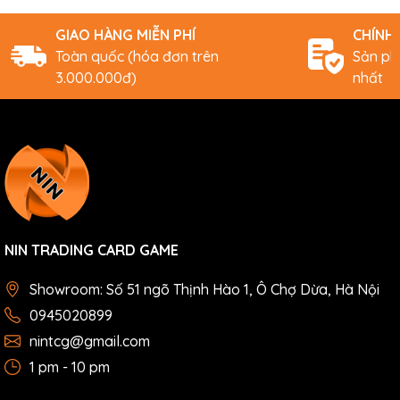
GIAO HÀNG MIỄN PHÍ
CHÍNH
Toàn quốc (hóa đơn trên
Sản ph
3.000.000đ)
nhất
NIN TRADING CARD GAME
Showroom: Số 51 ngõ Thịnh Hào 1, Ô Chợ Dừa, Hà Nội
0945020899
nintcg@gmail.com
1 pm - 10 pm