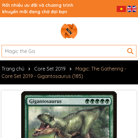
Rất nhiều ưu đãi và chương trình
khuyến mãi đang chờ đợi bạn
Trang chủ
Core Set 2019
Magic: The Gathering -
Core Set 2019 - Gigantosaurus (185)