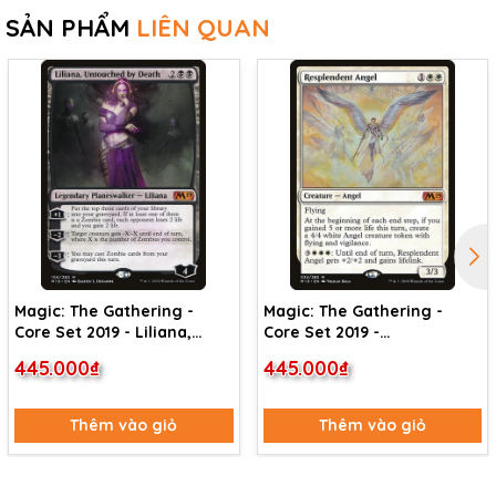
SẢN PHẨM
LIÊN QUAN
Magic: The Gathering -
Magic: The Gathering -
Core Set 2019 - Liliana,
Core Set 2019 -
Untouched by Death (106)
Resplendent Angel (34) Foil
445.000₫
445.000₫
Thêm vào giỏ
Thêm vào giỏ