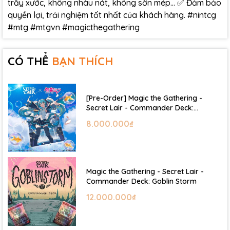
trầy xước, không nhàu nát, không sờn mép… ✅ Đảm bảo
quyền lợi, trải nghiệm tốt nhất của khách hàng. #nintcg
#mtg #mtgvn #magicthegathering
CÓ THỂ
BẠN THÍCH
[Pre-Order] Magic the Gathering -
Secret Lair - Commander Deck:
Hatsune Miku
8.000.000₫
Magic the Gathering - Secret Lair -
Commander Deck: Goblin Storm
12.000.000₫