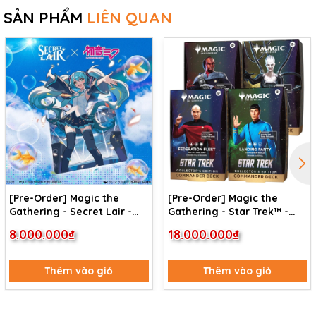
SẢN PHẨM
LIÊN QUAN
[Pre-Order] Magic the
[Pre-Order] Magic the
Gathering - Secret Lair -
Gathering - Star Trek™ -
Commander Deck: Hatsune
Commander Deck
8.000.000₫
18.000.000₫
Miku
Collector's Edition (4 Deck)
Thêm vào giỏ
Thêm vào giỏ