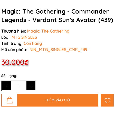
Magic: The Gathering - Commander
Legends - Verdant Sun's Avatar (439)
Thương hiệu:
Magic: The Gathering
Loại:
MTG SINGLES
Tình trạng:
Còn hàng
Mã sản phẩm:
NIN_MTG_SINGLES_CMR_439
30.000₫
Số lượng:
-
+
THÊM VÀO GIỎ