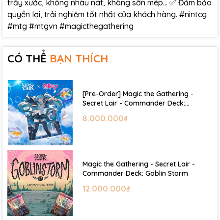
trầy xước, không nhàu nát, không sờn mép… ✅ Đảm bảo
quyền lợi, trải nghiệm tốt nhất của khách hàng. #nintcg
#mtg #mtgvn #magicthegathering
CÓ THỂ
BẠN THÍCH
[Pre-Order] Magic the Gathering -
Secret Lair - Commander Deck:
Hatsune Miku
8.000.000₫
Magic the Gathering - Secret Lair -
Commander Deck: Goblin Storm
12.000.000₫