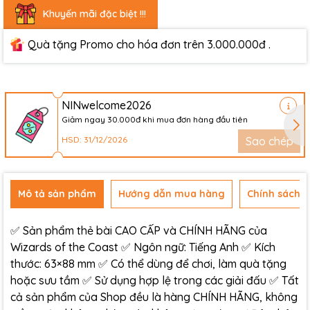
Khuyến mãi đặc biệt !!!
Quà tặng Promo cho hóa đơn trên 3.000.000đ .
NINwelcome2026
Giảm ngay 30.000đ khi mua đơn hàng đầu tiên
HSD: 31/12/2026
Sao chép
Mô tả sản phẩm
Hướng dẫn mua hàng
Chính sách đ
✅ Sản phẩm thẻ bài CAO CẤP và CHÍNH HÃNG của
Wizards of the Coast ✅ Ngôn ngữ: Tiếng Anh ✅ Kích
thước: 63×88 mm ✅ Có thể dùng để chơi, làm quà tặng
hoặc sưu tầm ✅ Sử dụng hợp lệ trong các giải đấu ✅ Tất
cả sản phẩm của Shop đều là hàng CHÍNH HÃNG, không