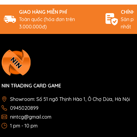
GIAO HÀNG MIỄN PHÍ
CHÍNH
Toàn quốc (hóa đơn trên
Sản ph
3.000.000đ)
nhất
NIN TRADING CARD GAME
Showroom: Số 51 ngõ Thịnh Hào 1, Ô Chợ Dừa, Hà Nội
0945020899
nintcg@gmail.com
1 pm - 10 pm