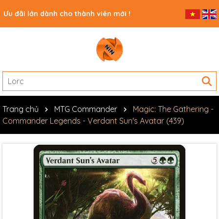
Ưu đãi lớn dành cho thành viên mới !
Trang chủ
MTG Commander
Magic: The Gathering -
Commander Legends - Verdant Sun's Avatar (439)