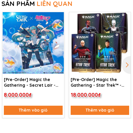
SẢN PHẨM
LIÊN QUAN
[Pre-Order] Magic the
[Pre-Order] Magic the
Gathering - Secret Lair -
Gathering - Star Trek™ -
Commander Deck: Hatsune
Commander Deck
8.000.000₫
18.000.000₫
Miku
Collector's Edition (4 Deck)
Thêm vào giỏ
Thêm vào giỏ