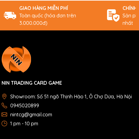
GIAO HÀNG MIỄN PHÍ
CHÍNH
Toàn quốc (hóa đơn trên
Sản ph
3.000.000đ)
nhất
NIN TRADING CARD GAME
Showroom: Số 51 ngõ Thịnh Hào 1, Ô Chợ Dừa, Hà Nội
0945020899
nintcg@gmail.com
1 pm - 10 pm