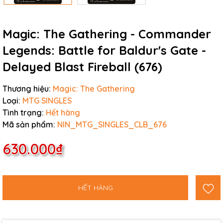
Magic: The Gathering - Commander
Legends: Battle for Baldur's Gate -
Delayed Blast Fireball (676)
Thương hiệu:
Magic: The Gathering
Loại:
MTG SINGLES
Tình trạng:
Hết hàng
Mã sản phẩm:
NIN_MTG_SINGLES_CLB_676
630.000₫
HẾT HÀNG