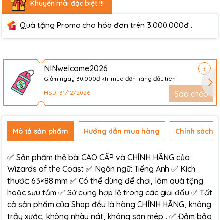
Khuyến mãi đặc biệt !!!
Quà tặng Promo cho hóa đơn trên 3.000.000đ .
NINwelcome2026
Giảm ngay 30.000đ khi mua đơn hàng đầu tiên
HSD: 31/12/2026
Sao chép
Mô tả sản phẩm
Hướng dẫn mua hàng
Chính sách đ
✅ Sản phẩm thẻ bài CAO CẤP và CHÍNH HÃNG của
Wizards of the Coast ✅ Ngôn ngữ: Tiếng Anh ✅ Kích
thước: 63×88 mm ✅ Có thể dùng để chơi, làm quà tặng
hoặc sưu tầm ✅ Sử dụng hợp lệ trong các giải đấu ✅ Tất
cả sản phẩm của Shop đều là hàng CHÍNH HÃNG, không
trầy xước, không nhàu nát, không sờn mép… ✅ Đảm bảo