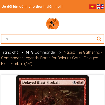
Ưu đãi lớn dành cho thành viên mới !
Trang chủ
MTG Commander
Magic: The Gathering -
Commander Legends: Battle for Baldur's Gate - Delayed
Blast Fireball (676)