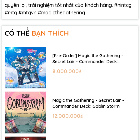
quyền lợi, trải nghiệm tốt nhất của khách hàng. #nintcg
#mtg #mtgvn #magicthegathering
CÓ THỂ
BẠN THÍCH
[Pre-Order] Magic the Gathering -
Secret Lair - Commander Deck:
Hatsune Miku
8.000.000₫
Magic the Gathering - Secret Lair -
Commander Deck: Goblin Storm
12.000.000₫