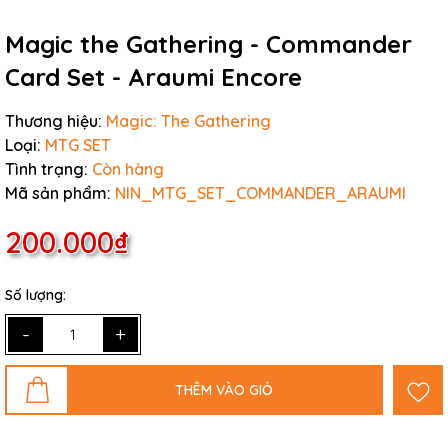
Magic the Gathering - Commander
Card Set - Araumi Encore
Thương hiệu:
Magic: The Gathering
Loại:
MTG SET
Tình trạng:
Còn hàng
Mã sản phẩm:
NIN_MTG_SET_COMMANDER_ARAUMI
200.000₫
Số lượng:
-
+
THÊM VÀO GIỎ