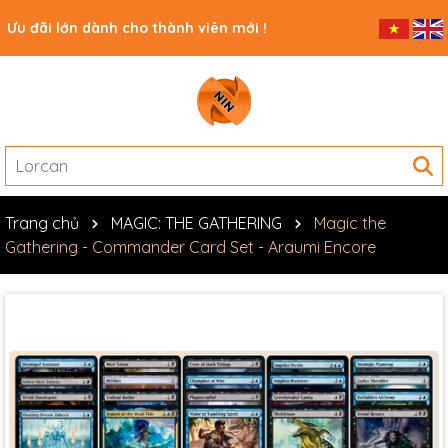
Ưu đãi lớn dành cho thành viên mới !
Trang chủ
MAGIC: THE GATHERING
Magic the
Gathering - Commander Card Set - Araumi Encore