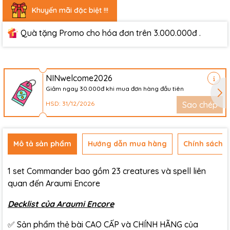
Khuyến mãi đặc biệt !!!
Quà tặng Promo cho hóa đơn trên 3.000.000đ .
NINwelcome2026
Giảm ngay 30.000đ khi mua đơn hàng đầu tiên
HSD: 31/12/2026
Sao chép
Mô tả sản phẩm
Hướng dẫn mua hàng
Chính sách đ
1 set Commander bao gồm 23 creatures và spell liên
quan đến Araumi Encore
Decklist của Araumi Encore
✅ Sản phẩm thẻ bài CAO CẤP và CHÍNH HÃNG của