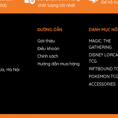
Để hỗ t
00đ)
chất lượng tốt nhất
ĐƯỜNG DẪN
DANH MỤC NỔI
Giới thiệu
MAGIC: THE
GATHERING
Điều khoản
DISNEY LORC
Chính sách
TCG
Hướng dẫn mua hàng
RIFTBOUND T
ừa, Hà Nội
POKEMON TC
ACCESSORIES