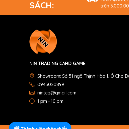
SÁCH:
trên 3.000.0
NIN TRADING CARD GAME
Showroom: Số 51 ngõ Thịnh Hào 1, Ô Chợ D
0945020899
nintcg@gmail.com
1 pm - 10 pm
Thành viên thân thiết