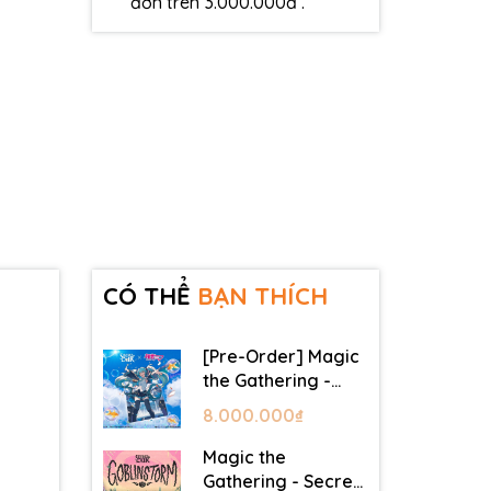
đơn trên 3.000.000đ .
CÓ THỂ
BẠN THÍCH
[Pre-Order] Magic
the Gathering -
Secret Lair -
8.000.000₫
Commander Deck:
Hatsune Miku
Magic the
Gathering - Secret