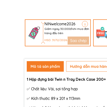
NINwelcome2026
Giảm ngay 30.000đ khi mua đơn
hàng đầu tiên
HSD: 31/12/2026
Sao chép
Mô tả sản phẩm
Hướng dẫn mua hàn
1 Hộp đựng bài Twin n Tray Deck Case 200+ 
✅ Chất liệu: Vải, sợi tổng hợp
✅ Kích thước: 89 x 201 x 113mm