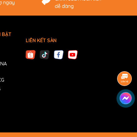
rợ ngay
dễ dàng
 BẬT
LIÊN KẾT SÀN
ANA
CG
G