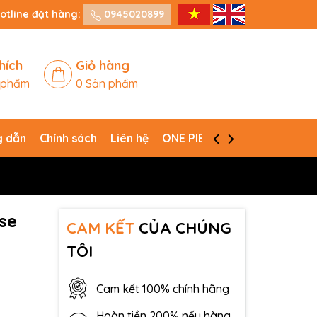
otline đặt hàng:
0945020899
hích
Giỏ hàng
 phẩm
0
Sản phẩm
 dẫn
Chính sách
Liên hệ
ONE PIECE CARD GAME
se
CAM KẾT
CỦA CHÚNG
TÔI
Cam kết 100% chính hãng
Hoàn tiền 200% nếu hàng