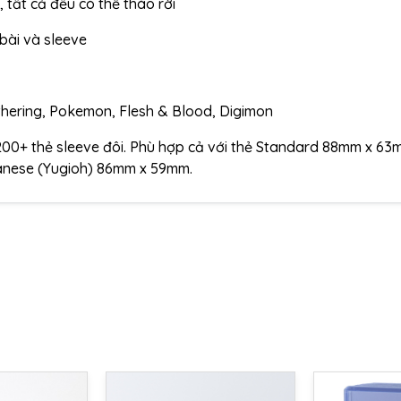
 tất cả đều có thể tháo rời
bài và sleeve
thering, Pokemon, Flesh & Blood, Digimon
00+ thẻ sleeve đôi. Phù hợp cả với thẻ Standard 88mm x 6
anese (Yugioh) 86mm x 59mm.