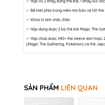
✅ Hộp có 2 khay đựng thẻ bài, 1 khay xúc xắc,
✅ Bề mặt phía trong mềm mịn bảo vệ tốt thẻ 
✅ Khóa từ tính chắc chắn
✅ Hộp đựng được 2 bộ thẻ bài Magic: The Ga
✅ Hộp chứa được 240+ thẻ sleeve đơn hoặc 2
(Magic: The Gathering, Pokemon) và thẻ Jap
SẢN PHẨM
LIÊN QUAN