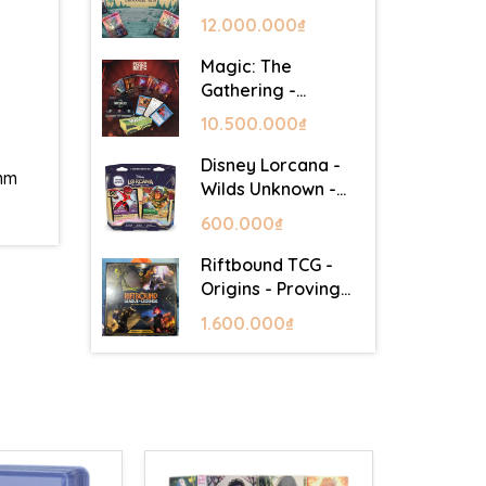
Lair - Commander
12.000.000₫
Deck: Goblin Storm
Magic: The
Gathering -
Mystery Booster 2
10.500.000₫
- Festival in a Box
(Las Vegas 2026)
Disney Lorcana -
3mm
Wilds Unknown -
Starter Set
600.000₫
Riftbound TCG -
Origins - Proving
Grounds Box Set
1.600.000₫