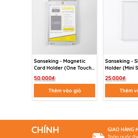
Sanseking - Magnetic
Sanseking - S
Card Holder (One Touch
Holder (Mini 
35pt)
50.000₫
25.000₫
Thêm vào giỏ
Thêm v
CHÍNH
GIAO HÀNG M
Toàn quốc (