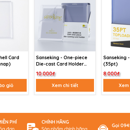
hell Card
Sanseking - One-piece
Sanseking 
Snap)
Die-cast Card Holder
(35pt)
(35pt)
10.000₫
8.000₫
ào giỏ
Xem chi tiết
Xem c
IỄN PHÍ
CHÍNH HÃNG
Gọi 09
hóa đơn
Sản phẩm chính hãng,