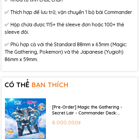
✅ Thích hợp để lưu trữ, vận chuyển 1 bộ bài Commander
✅ Hộp chứa được 115+ thẻ sleeve đơn hoặc 100+ thẻ
sleeve đôi.
✅ Phù hợp cả với thẻ Standard 88mm x 63mm (Magic:
The Gathering, Pokemon) và thẻ Japanese (Yugioh)
86mm x 59mm.
CÓ THỂ
BẠN THÍCH
[Pre-Order] Magic the Gathering -
Secret Lair - Commander Deck:
Hatsune Miku
8.000.000₫