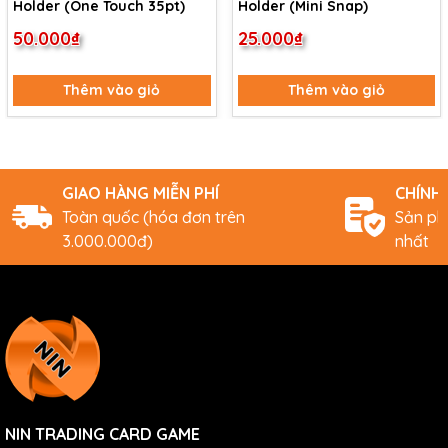
Holder (One Touch 35pt)
Holder (Mini Snap)
50.000₫
25.000₫
Thêm vào giỏ
Thêm vào giỏ
GIAO HÀNG MIỄN PHÍ
CHÍNH
Toàn quốc (hóa đơn trên
Sản ph
3.000.000đ)
nhất
NIN TRADING CARD GAME