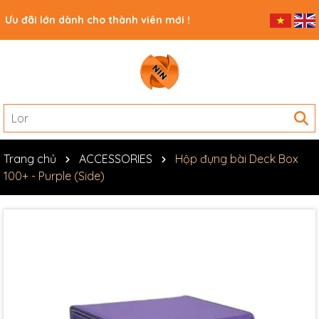
Ưu đãi lớn dành cho thành viên mới !
Trang chủ
ACCESSORIES
Hộp đựng bài Deck Box
100+ - Purple (Side)