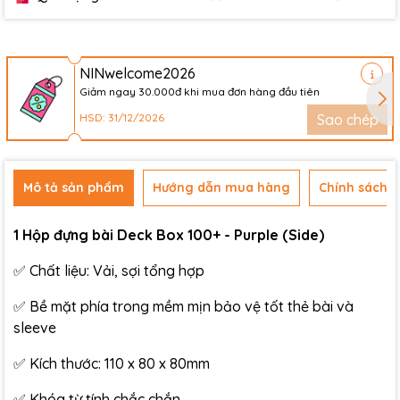
NINwelcome2026
Giảm ngay 30.000đ khi mua đơn hàng đầu tiên
HSD: 31/12/2026
Sao chép
Mô tả sản phẩm
Hướng dẫn mua hàng
Chính sách đ
1 Hộp đựng bài Deck Box 100+ - Purple (Side)
✅ Chất liệu: Vải, sợi tổng hợp
✅ Bề mặt phía trong mềm mịn bảo vệ tốt thẻ bài và
sleeve
✅ Kích thước: 110 x 80 x 80mm
✅ Khóa từ tính chắc chắn