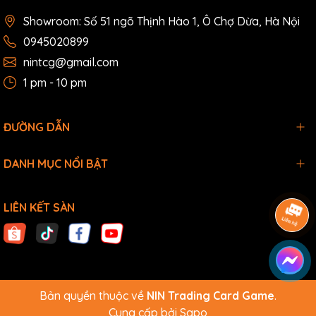
Showroom: Số 51 ngõ Thịnh Hào 1, Ô Chợ Dừa, Hà Nội
0945020899
nintcg@gmail.com
1 pm - 10 pm
ĐƯỜNG DẪN
DANH MỤC NỔI BẬT
LIÊN KẾT SÀN
Bản quyền thuộc về
NIN Trading Card Game
.
Cung cấp bởi
Sapo