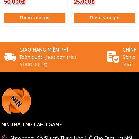
50.000₫
25.000₫
Thêm vào giỏ
Thêm vào giỏ
GIAO HÀNG MIỄN PHÍ
CHÍNH
Toàn quốc (hóa đơn trên
Sản ph
3.000.000đ)
nhất
NIN TRADING CARD GAME
Showroom: Số 51 ngõ Thịnh Hào 1, Ô Chợ Dừa, Hà Nội