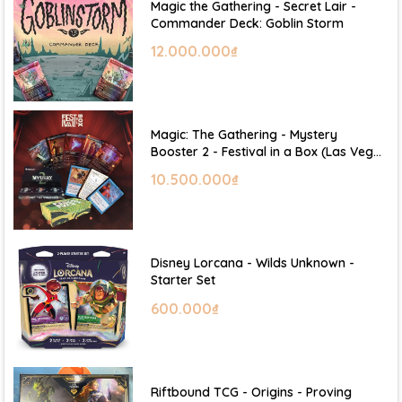
Magic the Gathering - Secret Lair -
Commander Deck: Goblin Storm
12.000.000₫
Magic: The Gathering - Mystery
Booster 2 - Festival in a Box (Las Vegas
2026)
10.500.000₫
Disney Lorcana - Wilds Unknown -
Starter Set
600.000₫
Riftbound TCG - Origins - Proving