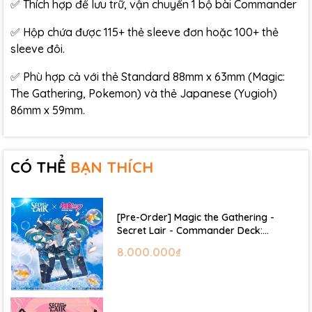
✅ Thích hợp để lưu trữ, vận chuyển 1 bộ bài Commander
✅ Hộp chứa được 115+ thẻ sleeve đơn hoặc 100+ thẻ
sleeve đôi.
✅ Phù hợp cả với thẻ Standard 88mm x 63mm (Magic:
The Gathering, Pokemon) và thẻ Japanese (Yugioh)
86mm x 59mm.
CÓ THỂ
BẠN THÍCH
[Pre-Order] Magic the Gathering -
Secret Lair - Commander Deck:
Hatsune Miku
8.000.000₫