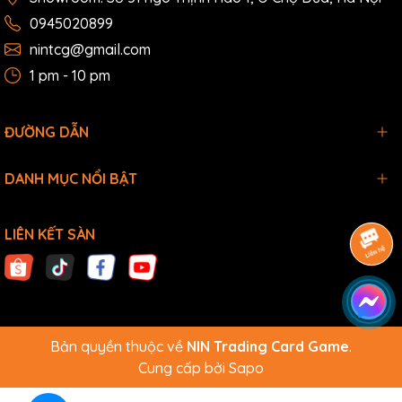
0945020899
nintcg@gmail.com
1 pm - 10 pm
ĐƯỜNG DẪN
DANH MỤC NỔI BẬT
LIÊN KẾT SÀN
Bản quyền thuộc về
NIN Trading Card Game
.
Cung cấp bởi
Sapo