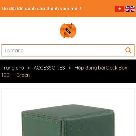
Ưu đãi lớn dành cho thành viên mới !
Trang chủ
ACCESSORIES
Hộp đựng bài Deck Box
100+ - Green