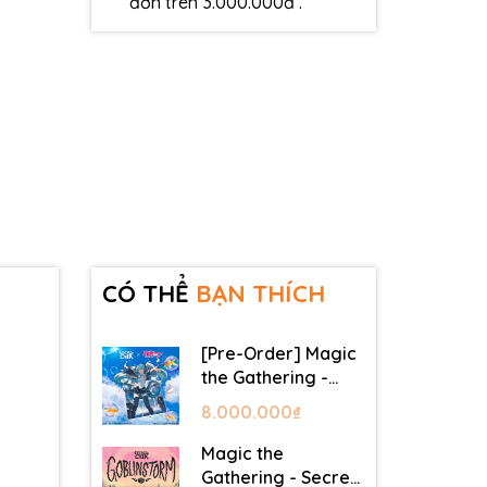
đơn trên 3.000.000đ .
CÓ THỂ
BẠN THÍCH
[Pre-Order] Magic
the Gathering -
Secret Lair -
8.000.000₫
Commander Deck:
Hatsune Miku
Magic the
Gathering - Secret