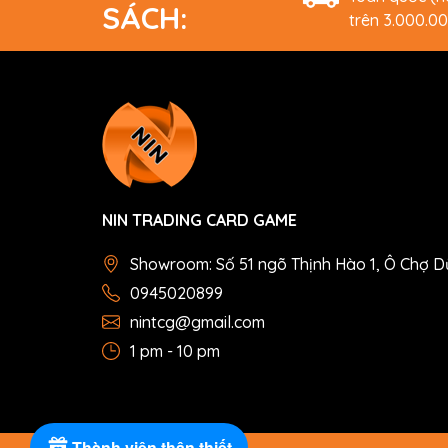
SÁCH:
trên 3.000.0
NIN TRADING CARD GAME
Showroom: Số 51 ngõ Thịnh Hào 1, Ô Chợ D
0945020899
nintcg@gmail.com
1 pm - 10 pm
Thành viên thân thiết