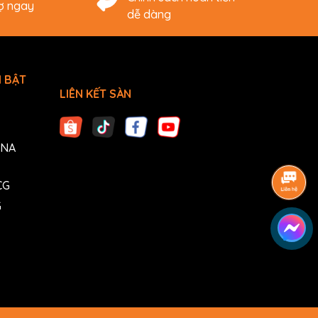
rợ ngay
dễ dàng
 BẬT
LIÊN KẾT SÀN
ANA
CG
G