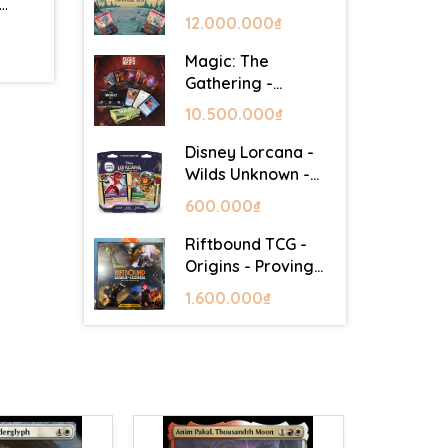
…
Lair - Commander
12.000.000₫
Deck: Goblin Storm
Magic: The
Gathering -
Mystery Booster 2
10.500.000₫
- Festival in a Box
(Las Vegas 2026)
Disney Lorcana -
Wilds Unknown -
Starter Set
600.000₫
Riftbound TCG -
Origins - Proving
Grounds Box Set
1.600.000₫