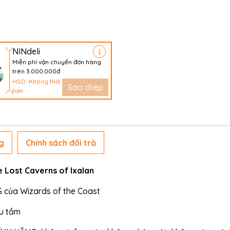
NINdeli
Miễn phí vận chuyển đơn hàng
trên 3.000.000đ
HSD: Không thời
Sao chép
hạn
g
Chính sách đổi trả
e Lost Caverns of Ixalan
của Wizards of the Coast
ưu tầm