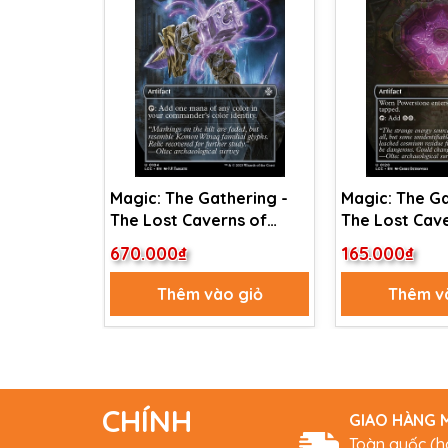
Magic: The Gathering -
Magic: The Ga
The Lost Caverns of
The Lost Cav
Ixalan Commander -
Ixalan Comma
670.000₫
165.000₫
Arcane Signet (104)
Worn Powerst
Thêm vào giỏ
Thêm v
CHÍNH
GIAO HÀNG M
Toàn quốc (