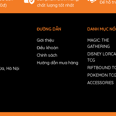
Để hỗ t
00đ)
chất lượng tốt nhất
ĐƯỜNG DẪN
DANH MỤC NỔI
Giới thiệu
MAGIC: THE
GATHERING
Điều khoản
DISNEY LORC
Chính sách
TCG
Hướng dẫn mua hàng
RIFTBOUND T
ừa, Hà Nội
POKEMON TC
ACCESSORIES