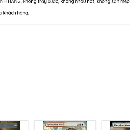
ÍNH HÃNG, không trầy xước, không nhàu nát, không sờn mép
ủa khách hàng.