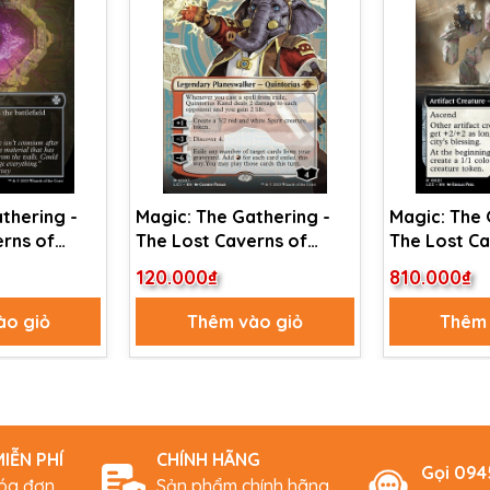
thering -
Magic: The Gathering -
Magic: The 
erns of
The Lost Caverns of
The Lost Ca
nder -
Ixalan - Quintorius Kand
Ixalan Com
120.000₫
810.000₫
one (120)
(307)
Illustrious
(21)
ào giỏ
Thêm vào giỏ
Thêm 
IỄN PHÍ
CHÍNH HÃNG
Gọi 09
hóa đơn
Sản phẩm chính hãng,