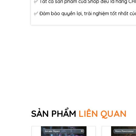
✅ Tất cả sản phẩm của Shop đều là hàng CH
✅ Đảm bảo quyền lợi, trải nghiệm tốt nhất c
SẢN PHẨM
LIÊN QUAN