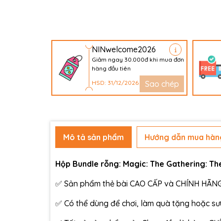
NINwelcome2026
Giảm ngay 30.000đ khi mua đơn
hàng đầu tiên
HSD: 31/12/2026
Sao chép
Mô tả sản phẩm
Hướng dẫn mua hàn
Hộp Bundle rỗng: Magic: The Gathering: Th
✅ Sản phẩm thẻ bài CAO CẤP và CHÍNH HÃNG 
✅ Có thể dùng để chơi, làm quà tặng hoặc s