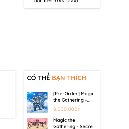
đơn trên 3.000.000đ .
CÓ THỂ
BẠN THÍCH
[Pre-Order] Magic
the Gathering -
Secret Lair -
8.000.000₫
Commander Deck:
Hatsune Miku
Magic the
Gathering - Secret