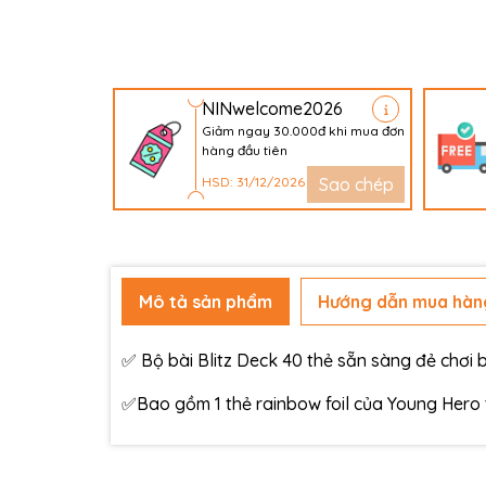
NINwelcome2026
Giảm ngay 30.000đ khi mua đơn
hàng đầu tiên
HSD: 31/12/2026
Sao chép
Mô tả sản phẩm
Hướng dẫn mua hàn
✅ Bộ bài Blitz Deck 40 thẻ sẵn sàng đẻ chơi
✅Bao gồm 1 thẻ rainbow foil của Young Hero 