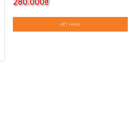
280.000₫
HẾT HÀNG