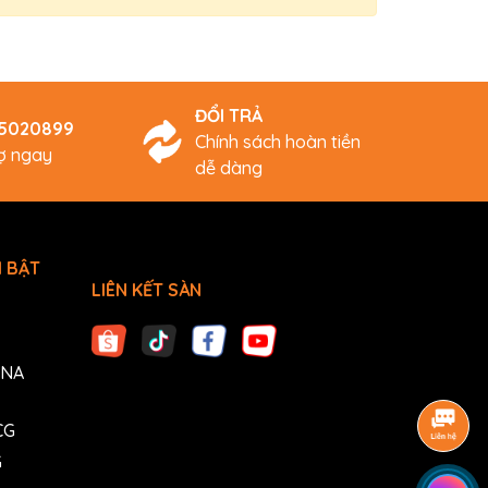
ĐỔI TRẢ
45020899
Chính sách hoàn tiền
rợ ngay
dễ dàng
 BẬT
LIÊN KẾT SÀN
ANA
CG
G