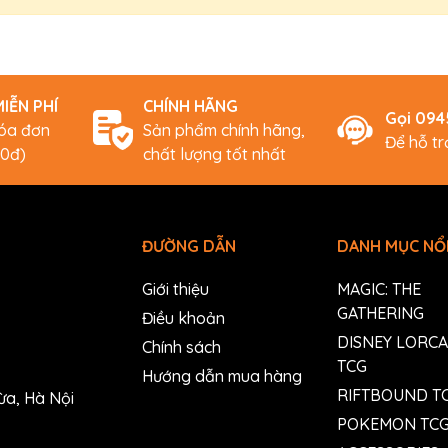
IỄN PHÍ
CHÍNH HÃNG
Gọi 09
hóa đơn
Sản phẩm chính hãng,
Để hỗ t
00đ)
chất lượng tốt nhất
ĐƯỜNG DẪN
DANH MỤC NỔI
Giới thiệu
MAGIC: THE
GATHERING
Điều khoản
DISNEY LORC
Chính sách
TCG
Hướng dẫn mua hàng
RIFTBOUND T
ừa, Hà Nội
POKEMON TC