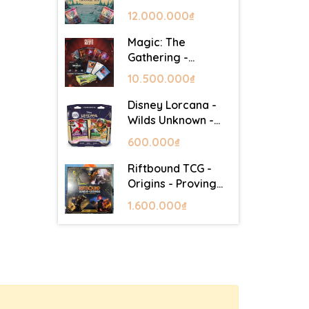
Lair - Commander
12.000.000₫
Deck: Goblin Storm
Magic: The
Gathering -
Mystery Booster 2
10.500.000₫
- Festival in a Box
(Las Vegas 2026)
Disney Lorcana -
Wilds Unknown -
Starter Set
600.000₫
Riftbound TCG -
Origins - Proving
Grounds Box Set
1.600.000₫