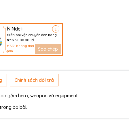
NINdeli
Miễn phí vận chuyển đơn hàng
trên 3.000.000đ
HSD: Không thời
Sao chép
hạn
g
Chính sách đổi trả
 bao gồm hero, weapon và equipment.
trong bộ bài.