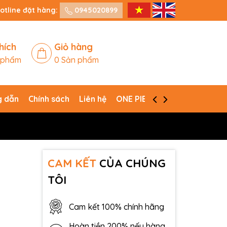
otline đặt hàng:
0945020899
hích
Giỏ hàng
 phẩm
0
Sản phẩm
 dẫn
Chính sách
Liên hệ
ONE PIECE CARD GAME
CAM KẾT
CỦA CHÚNG
TÔI
Cam kết 100% chính hãng
Hoàn tiền 200% nếu hàng