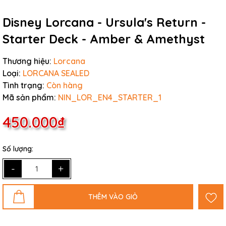
Disney Lorcana - Ursula's Return -
Starter Deck - Amber & Amethyst
Thương hiệu:
Lorcana
Loại:
LORCANA SEALED
Tình trạng:
Còn hàng
Mã sản phẩm:
NIN_LOR_EN4_STARTER_1
450.000₫
Số lượng:
-
+
THÊM VÀO GIỎ