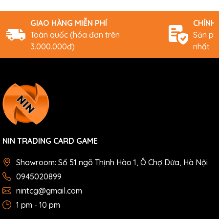
GIAO HÀNG MIỄN PHÍ
CHÍNH
Toàn quốc (hóa đơn trên
Sản ph
3.000.000đ)
nhất
NIN TRADING CARD GAME
Showroom: Số 51 ngõ Thịnh Hào 1, Ô Chợ Dừa, Hà Nội
0945020899
nintcg@gmail.com
1 pm - 10 pm