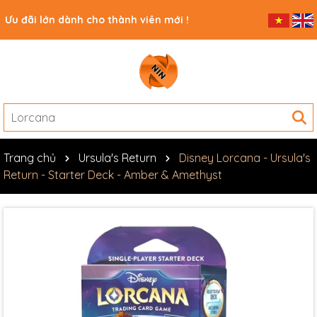
Ưu đãi lớn dành cho thành viên mới !
Trang chủ
Ursula's Return
Disney Lorcana - Ursula's
Return - Starter Deck - Amber & Amethyst