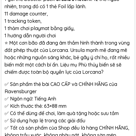
nhiên, trong đó có 1 thẻ Foil lấp lánh.
11 damage counter,
1 tracking token,
1 thảm chơi playmat bằng giấy,
1 hướng dẫn người chơi
⭐ Một cơn bão đã đang âm thầm hình thành trong vùng
đất phép thuật của Lorcana. Ursula mạnh mẽ đang mê
hoặc những nguồn sáng khác, bẻ gãy ý chí họ, rất nhiều
biến mất một cách bí ẩn. Liệu mụ Phù thủy biển sẽ sẽ
chiếm được toàn bộ quyền lực của Lorcana?
✅ Sản phẩm thẻ bài CAO CẤP và CHÍNH HÃNG của
Ravensburger
✅ Ngôn ngữ: Tiếng Anh
✅ Kích thước thẻ: 63×88 mm
✅ Có thể dùng để chơi, làm quà tặng hoặc sưu tầm
✅ Sử dụng hợp lệ trong các giải đấu
✅ Tất cả sản phẩm của Shop đều là hàng CHÍNH HÃNG,
không trầy xước, không nhàu nát, không sờn mép…