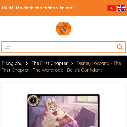
Ưu đãi lớn dành cho thành viên mới !
Trang chủ
The First Chapter
Disney Lorcana - The
First Chapter - The Wardrobe - Belle's Confidant