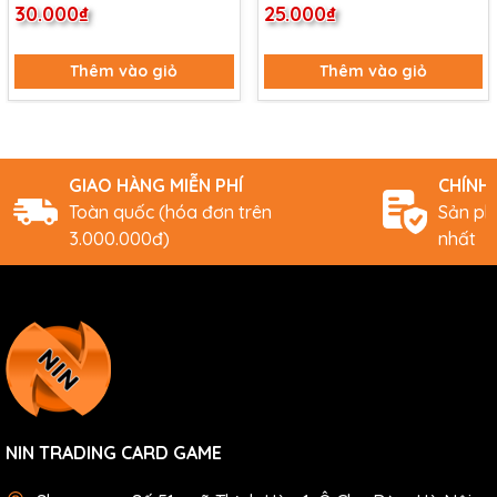
30.000₫
25.000₫
(178/204)
Thêm vào giỏ
Thêm vào giỏ
GIAO HÀNG MIỄN PHÍ
CHÍNH
Toàn quốc (hóa đơn trên
Sản ph
3.000.000đ)
nhất
NIN TRADING CARD GAME