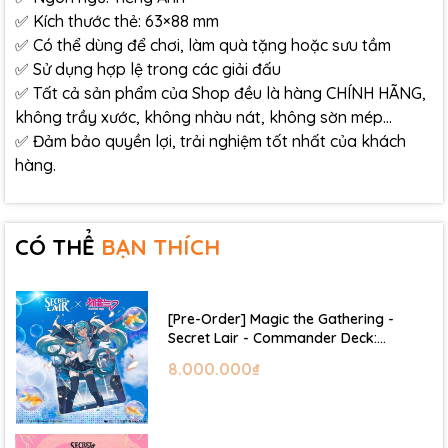
✅ Kích thước thẻ: 63×88 mm
✅ Có thể dùng để chơi, làm quà tặng hoặc sưu tầm
✅ Sử dụng hợp lệ trong các giải đấu
✅ Tất cả sản phẩm của Shop đều là hàng CHÍNH HÃNG,
không trầy xước, không nhàu nát, không sờn mép…
✅ Đảm bảo quyền lợi, trải nghiệm tốt nhất của khách
hàng.
CÓ THỂ
BẠN THÍCH
[Pre-Order] Magic the Gathering -
Secret Lair - Commander Deck:
Hatsune Miku
8.000.000₫