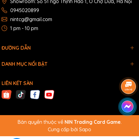
Showroom: Số 51 ngõ Thịnh Hào 1, Ô Chợ Dừa, Hà Nội
0945020899
nintcg@gmail.com
1 pm - 10 pm
ĐƯỜNG DẪN
DANH MỤC NỔI BẬT
LIÊN KẾT SÀN
Bản quyền thuộc về
NIN Trading Card Game
.
Cung cấp bởi
Sapo