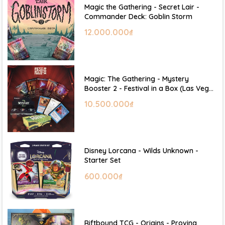
Magic the Gathering - Secret Lair -
Commander Deck: Goblin Storm
12.000.000₫
Magic: The Gathering - Mystery
Booster 2 - Festival in a Box (Las Vegas
2026)
10.500.000₫
Disney Lorcana - Wilds Unknown -
Starter Set
600.000₫
Riftbound TCG - Origins - Proving