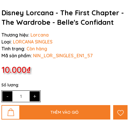
Disney Lorcana - The First Chapter -
The Wardrobe - Belle's Confidant
Thương hiệu:
Lorcana
Loại:
LORCANA SINGLES
Tình trạng:
Còn hàng
Mã sản phẩm:
NIN_LOR_SINGLES_EN1_57
10.000₫
Số lượng:
-
+
THÊM VÀO GIỎ