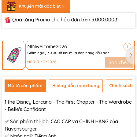
Khuyến mãi đặc biệt !!!
Quà tặng Promo cho hóa đơn trên 3.000.000đ .
NINwelcome2026
Giảm ngay 30.000đ khi mua đơn hàng đầu tiên
HSD: 31/12/2026
Sao chép
Mô tả sản phẩm
Hướng dẫn mua hàng
Chính sách đ
1 thẻ Disney Lorcana - The First Chapter - The Wardrobe
- Belle's Confidant
✅ Sản phẩm thẻ bài CAO CẤP và CHÍNH HÃNG của
Ravensburger
✅ Ngôn ngữ: Tiếng Anh