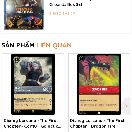
Grounds Box Set
1.600.000₫
SẢN PHẨM
LIÊN QUAN
Disney Lorcana ~The First
Disney Lorcana - The First
Chapter~ Gantu - Galactic
Chapter - Dragon Fire
Federation Captain