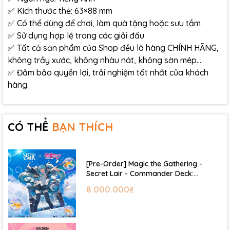
✅ Kích thước thẻ: 63×88 mm
✅ Có thể dùng để chơi, làm quà tặng hoặc sưu tầm
✅ Sử dụng hợp lệ trong các giải đấu
✅ Tất cả sản phẩm của Shop đều là hàng CHÍNH HÃNG,
không trầy xước, không nhàu nát, không sờn mép…
✅ Đảm bảo quyền lợi, trải nghiệm tốt nhất của khách
hàng.
CÓ THỂ
BẠN THÍCH
[Pre-Order] Magic the Gathering -
Secret Lair - Commander Deck:
Hatsune Miku
8.000.000₫