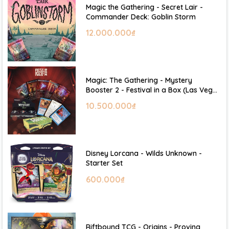
Magic the Gathering - Secret Lair -
Commander Deck: Goblin Storm
12.000.000₫
Magic: The Gathering - Mystery
Booster 2 - Festival in a Box (Las Vegas
2026)
10.500.000₫
Disney Lorcana - Wilds Unknown -
Starter Set
600.000₫
Riftbound TCG - Origins - Proving