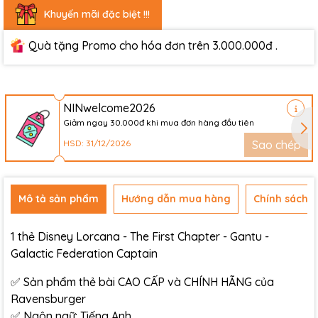
Khuyến mãi đặc biệt !!!
Quà tặng Promo cho hóa đơn trên 3.000.000đ .
NINwelcome2026
Giảm ngay 30.000đ khi mua đơn hàng đầu tiên
HSD: 31/12/2026
Sao chép
Mô tả sản phẩm
Hướng dẫn mua hàng
Chính sách đ
1 thẻ Disney Lorcana - The First Chapter - Gantu -
Galactic Federation Captain
✅ Sản phẩm thẻ bài CAO CẤP và CHÍNH HÃNG của
Ravensburger
✅ Ngôn ngữ: Tiếng Anh