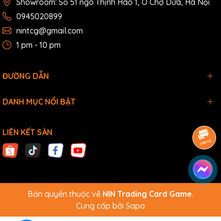
Showroom: Số 51 ngõ Thịnh Hào 1, Ô Chợ Dừa, Hà Nội
0945020899
nintcg@gmail.com
1 pm - 10 pm
ĐƯỜNG DẪN
DANH MỤC NỔI BẬT
LIÊN KẾT SÀN
Bản quyền thuộc về
NIN Trading Card Game
.
Cung cấp bởi
Sapo