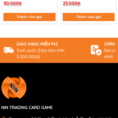
30.000₫
25.000₫
(178/204)
Thêm vào giỏ
Thêm vào giỏ
GIAO HÀNG MIỄN PHÍ
CHÍNH
Toàn quốc (hóa đơn trên
Sản ph
3.000.000đ)
nhất
NIN TRADING CARD GAME