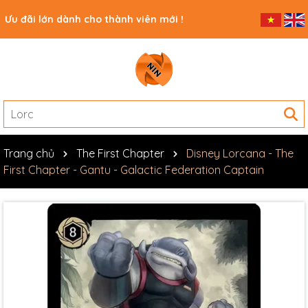
Ưu đãi lớn dành cho thành viên mới !
Trang chủ
The First Chapter
Disney Lorcana - The
First Chapter - Gantu - Galactic Federation Captain