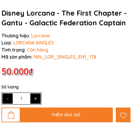
Disney Lorcana - The First Chapter -
Gantu - Galactic Federation Captain
Thương hiệu:
Lorcana
Loại:
LORCANA SINGLES
Tình trạng:
Còn hàng
Mã sản phẩm:
NIN_LOR_SINGLES_EN1_178
50.000₫
Số lượng:
-
+
THÊM VÀO GIỎ