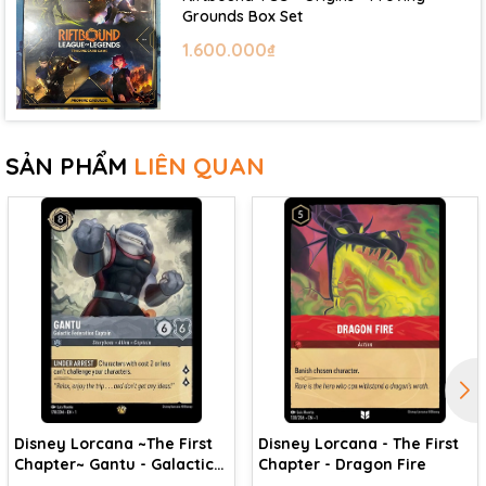
Grounds Box Set
1.600.000₫
SẢN PHẨM
LIÊN QUAN
Disney Lorcana ~The First
Disney Lorcana - The First
Chapter~ Gantu - Galactic
Chapter - Dragon Fire
Federation Captain