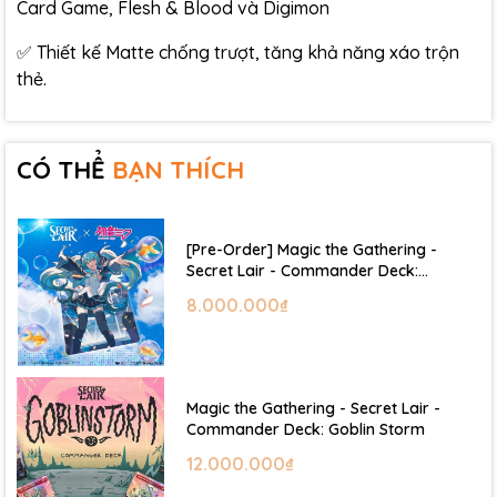
Card Game, Flesh & Blood và Digimon
✅ Thiết kế Matte chống trượt, tăng khả năng xáo trộn
thẻ.
CÓ THỂ
BẠN THÍCH
[Pre-Order] Magic the Gathering -
Secret Lair - Commander Deck:
Hatsune Miku
8.000.000₫
Magic the Gathering - Secret Lair -
Commander Deck: Goblin Storm
12.000.000₫