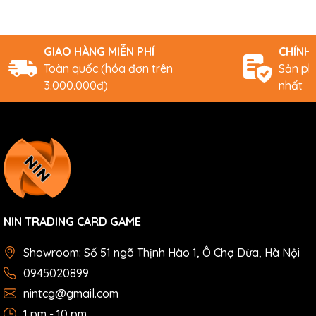
GIAO HÀNG MIỄN PHÍ
CHÍNH
Toàn quốc (hóa đơn trên
Sản ph
3.000.000đ)
nhất
NIN TRADING CARD GAME
Showroom: Số 51 ngõ Thịnh Hào 1, Ô Chợ Dừa, Hà Nội
0945020899
nintcg@gmail.com
1 pm - 10 pm