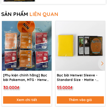
SẢN PHẨM
LIÊN QUAN
[Phụ kiện chính hãng] Bọc
Bọc bài Henwei Sleeve -
bài Pokemon, MTG - Henwei
Standard Size - Matte -
standard size inner sleeve
Yellow
30.000₫
55.000₫
Xem chi tiết
Thêm vào giỏ