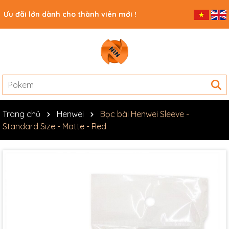
Ưu đãi lớn dành cho thành viên mới !
Trang chủ
Henwei
Bọc bài Henwei Sleeve -
Standard Size - Matte - Red