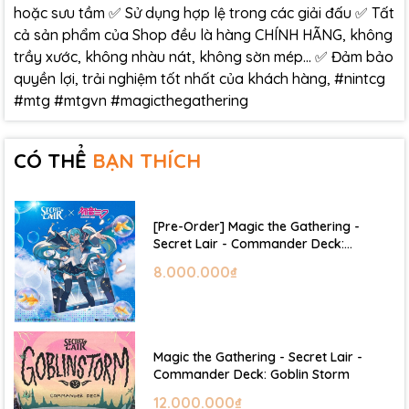
hoặc sưu tầm ✅ Sử dụng hợp lệ trong các giải đấu ✅ Tất
cả sản phẩm của Shop đều là hàng CHÍNH HÃNG, không
trầy xước, không nhàu nát, không sờn mép… ✅ Đảm bảo
quyền lợi, trải nghiệm tốt nhất của khách hàng, #nintcg
#mtg #mtgvn #magicthegathering
CÓ THỂ
BẠN THÍCH
[Pre-Order] Magic the Gathering -
Secret Lair - Commander Deck:
Hatsune Miku
8.000.000₫
Magic the Gathering - Secret Lair -
Commander Deck: Goblin Storm
12.000.000₫