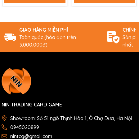
GIAO HÀNG MIỄN PHÍ
CHÍNH
Toàn quốc (hóa đơn trên
Sản ph
3.000.000đ)
nhất
NIN TRADING CARD GAME
Showroom: Số 51 ngõ Thịnh Hào 1, Ô Chợ Dừa, Hà Nội
0945020899
nintcg@gmail.com