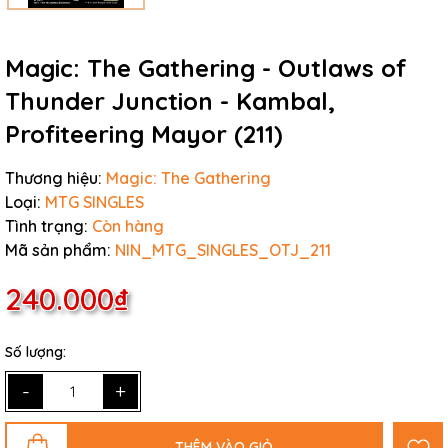
Magic: The Gathering - Outlaws of
Thunder Junction - Kambal,
Profiteering Mayor (211)
Thương hiệu:
Magic: The Gathering
Loại:
MTG SINGLES
Tình trạng:
Còn hàng
Mã sản phẩm:
NIN_MTG_SINGLES_OTJ_211
240.000₫
Số lượng:
-
+
THÊM VÀO GIỎ