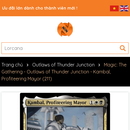
Ưu đãi lớn dành cho thành viên mới !
Trang chủ
Outlaws of Thunder Junction
Magic: The
Gathering - Outlaws of Thunder Junction - Kambal,
Profiteering Mayor (211)