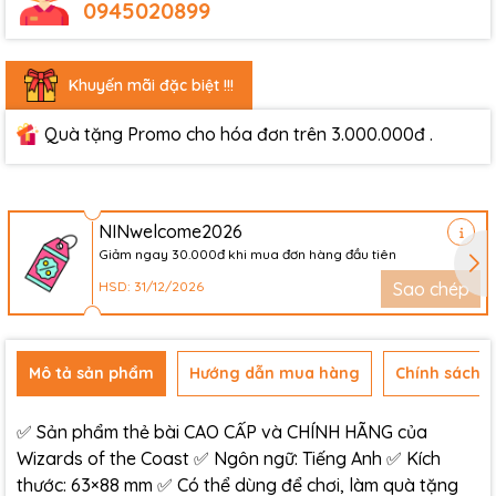
0945020899
Khuyến mãi đặc biệt !!!
Quà tặng Promo cho hóa đơn trên 3.000.000đ .
NINwelcome2026
Giảm ngay 30.000đ khi mua đơn hàng đầu tiên
HSD: 31/12/2026
Sao chép
Mô tả sản phẩm
Hướng dẫn mua hàng
Chính sách đ
✅ Sản phẩm thẻ bài CAO CẤP và CHÍNH HÃNG của
Wizards of the Coast ✅ Ngôn ngữ: Tiếng Anh ✅ Kích
thước: 63×88 mm ✅ Có thể dùng để chơi, làm quà tặng