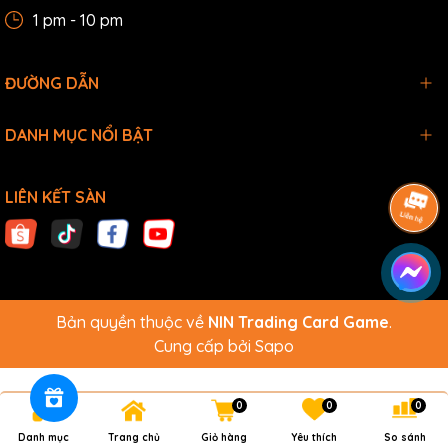
1 pm - 10 pm
ĐƯỜNG DẪN
DANH MỤC NỔI BẬT
LIÊN KẾT SÀN
Bản quyền thuộc về
NIN Trading Card Game
.
Cung cấp bởi
Sapo
0
0
0
Danh mục
Trang chủ
Giỏ hàng
Yêu thích
So sánh